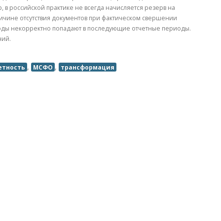
в российской практике не всегда начисляется резерв на
причине отсутствия документов при фактическом свершении
ходы некорректно попадают в последующие отчетные периоды.
ний.
,
,
етность
МСФО
трансформация