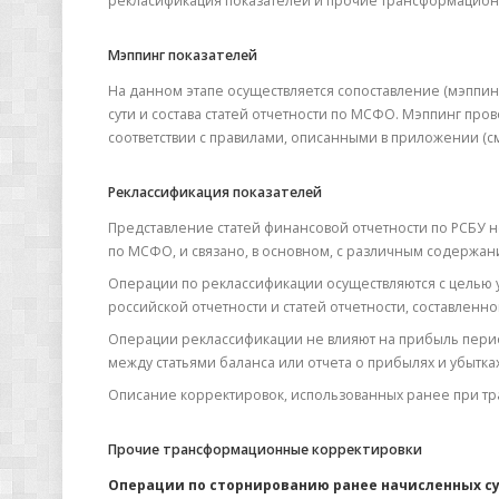
рекласификация показателей и прочие трансформацион
Мэппинг показателей
На данном этапе осуществляется сопоставление (мэппинг
сути и состава статей отчетности по МСФО. Мэппинг про
соответствии с правилами, описанными в приложении (с
Реклассификация показателей
Представление статей финансовой отчетности по РСБУ не
по МСФО, и связано, в основном, с различным содержани
Операции по реклассификации осуществляются с целью у
российской отчетности и статей отчетности, составленн
Операции реклассификации не влияют на прибыль пери
между статьями баланса или отчета о прибылях и убытках
Описание корректировок, использованных ранее при т
Прочие трансформационные корректировки
Операции по сторнированию ранее начисленных сум