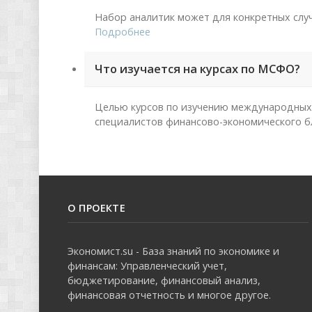
Набор аналитик может для конкретных слу
Подробнее
Что изучается на курсах по МСФО?
Целью курсов по изучению международных 
специалистов финансово-экономического б
О ПРОЕКТЕ
Экономист.su - База знаний по экономике и
финансам: Управленческий учет,
бюджетирование, финансовый анализ,
финансовая отчетность и многое другое.