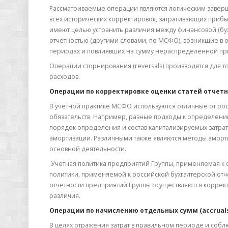
Рассматриваемые операции являются логическим заверш
всех исторических корректировок, затрагивающих при
имеют целью устранить различия между финансовой (бу
отчетностью (другими словами, по МСФО), возникшие в
периодах и повлиявших на сумму нераспределенной пр
Операции сторнирования (reversals) производятся для т
расходов.
Операции по корректировке оценки статей отчетн
В учетной практике МСФО используются отличные от рос
обязательств. Например, разные подходы к определению
порядок определения и состав капитализируемых затрат,
амортизации. Различными также являются методы аморти
основной деятельности.
Учетная политика предприятий Группы, применяемая к о
политики, применяемой к российской бухгалтерской отч
отчетности предприятий Группы осуществляются коррек
различия.
Операции по начислению отдельных сумм (accrual
В целях отражения затрат в правильном периоде и соб