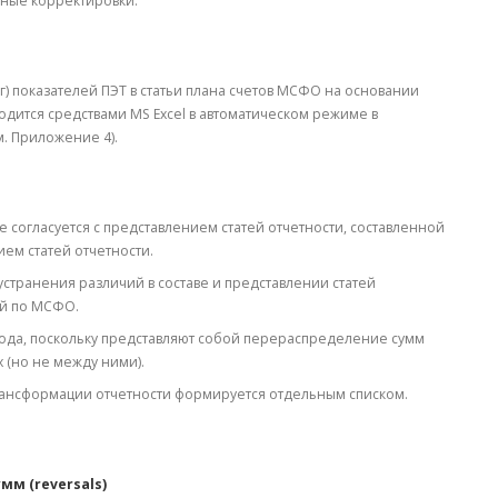
ные корректировки.
) показателей ПЭТ в статьи плана счетов МСФО на основании
водится средствами MS Excel в автоматическом режиме в
м. Приложение 4).
 согласуется с представлением статей отчетности, составленной
ем статей отчетности.
странения различий в составе и представлении статей
ой по МСФО.
ода, поскольку представляют собой перераспределение сумм
 (но не между ними).
рансформации отчетности формируется отдельным списком.
м (reversals)