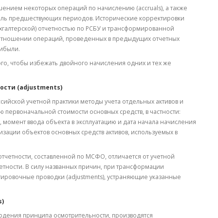
ением некоторых операций по начислению (accruals), а также
быль предшествующих периодов. Исторические корректировки
хгалтерской) отчетностью по РСБУ и трансформированной
 отношении операций, проведенных в предыдущих отчетных
ибыли.
ого, чтобы избежать двойного начисления одних и тех же
ости (adjustments)
сийской учетной практики методы учета отдельных активов и
 первоначальной стоимости основных средств, в частности:
 момент ввода объекта в эксплуатацию и дата начала начисления
зации объектов основных средств активов, используемых в
тчетности, составленной по МСФО, отличается от учетной
етности. В силу названных причин, при трансформации
тировочные проводки (adjustments), устраняющие указанные
s)
людения принципа осмотрительности, производятся